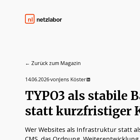
Zum Inhalt springen
Netzlabor
← Zurück zum Magazin
14.06.2026
·
von
Jens Köster
TYPO3 als stabile B
statt kurzfristige
Wer Websites als Infrastruktur statt 
CMS, das Ordnung, Weiterentwicklung 