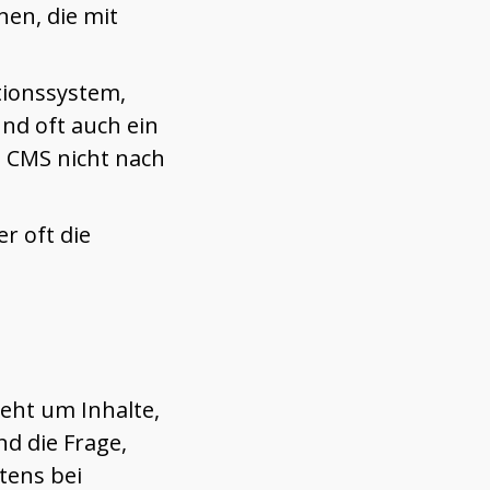
nen, die mit
ationssystem,
nd oft auch ein
s CMS nicht nach
r oft die
geht um Inhalte,
nd die Frage,
stens bei