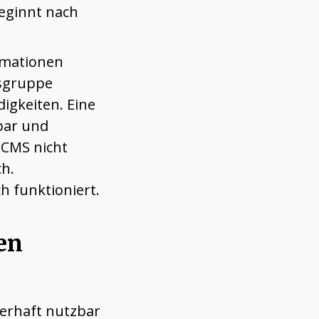
beginnt nach
ormationen
nsgruppe
igkeiten. Eine
hbar und
n CMS nicht
ch.
h funktioniert.
en
uerhaft nutzbar