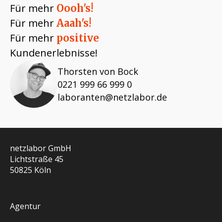
Für mehr
Oooh's!
Für mehr
Aaah's!
Für mehr
positive
Kundenerlebnisse!
Thorsten von Bock
0221 999 66 999 0
laboranten@netzlabor.de
netzlabor GmbH
Lichtstraße 45
50825 Köln
Agentur